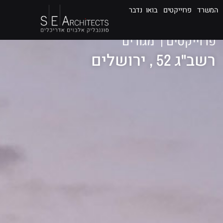
המשרד
פרוייקטים
בואו נדבר
פרוייקטים
|
מגורים
רשב"ג 52 , ירושלים